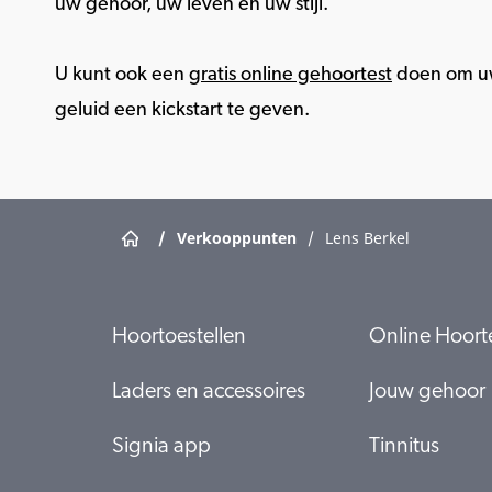
uw gehoor, uw leven en uw stijl.
U kunt ook een
gratis online gehoortest
doen om uw
geluid een kickstart te geven.
/
Verkooppunten
/
Lens Berkel
Hoortoestellen
Online Hoort
Laders en accessoires
Jouw gehoor
Signia app
Tinnitus