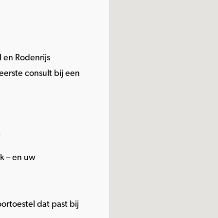
l en Rodenrijs
eerste consult bij een
n
uk – en uw
rtoestel dat past bij