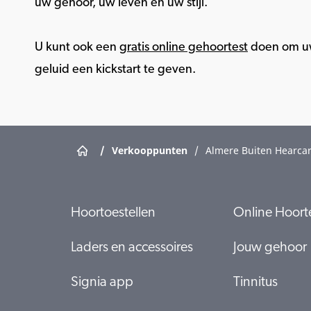
uw gehoor, uw leven en uw stijl.
U kunt ook een
gratis online gehoortest
doen om uw
geluid een kickstart te geven.
/
Verkooppunten
/
Almere Buiten Hearca
Hoortoestellen
Online Hoort
Laders en accessoires
Jouw gehoor
Signia app
Tinnitus