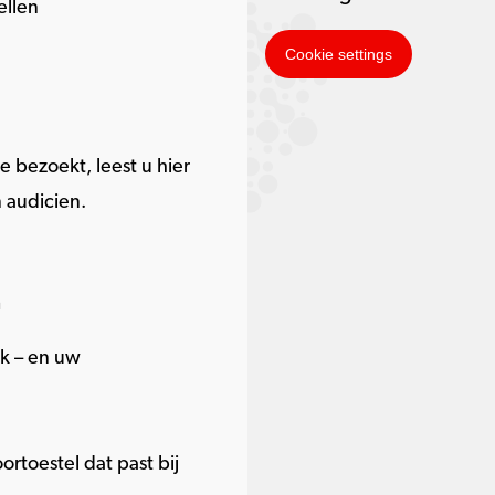
ellen
Cookie settings
e bezoekt, leest u hier
 audicien.
n
uk – en uw
rtoestel dat past bij