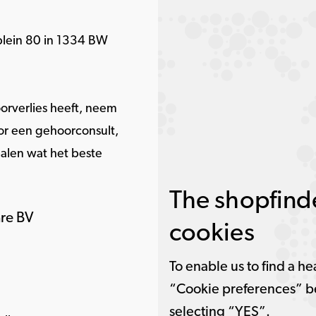
plein 80 in 1334 BW
orverlies heeft, neem
or een gehoorconsult,
alen wat het beste
The shopfinde
are BV
cookies
To enable us to find a he
“Cookie preferences” b
selecting “YES”.