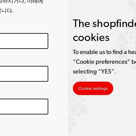
화하시거나, 아래에
립니다.
The shopfinde
cookies
To enable us to find a he
“Cookie preferences” b
selecting “YES”.
Cookie settings