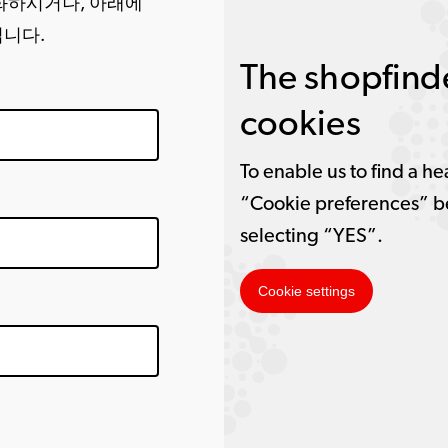
화하시거나, 아래에
립니다.
The shopfinde
cookies
To enable us to find a he
“Cookie preferences” b
selecting “YES”.
Cookie settings