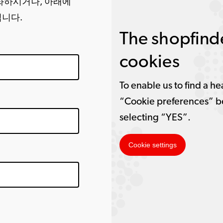
화하시거나, 아래에
립니다.
The shopfinde
cookies
To enable us to find a he
“Cookie preferences” b
selecting “YES”.
Cookie settings