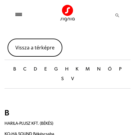
Vissza a térképre
B
C
D
E
G
H
K
M
N
Ó
P
S
V
B
HARILA-PLUSZ KFT. (BÉKÉS)
KO-HA SOUND Békéscsaba