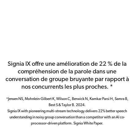
Signia IX offre une amélioration de 22 % de la
compréhension de la parole dans une
conversation de groupe bruyante par rapport à
nos concurrents les plus proches. *
*Jensen NS, Mohnlein-Gilbert K, Wilson C, Berwick N, Kamkar Parsi H, Samra B,
Best S & Taylor B. 2024.
Signia IX with pioneering multi-stream technology delivers 22% better speech
understanding in noisy group conversation than a competitor with an AI co-
processor-driven platform. Signia White Paper.